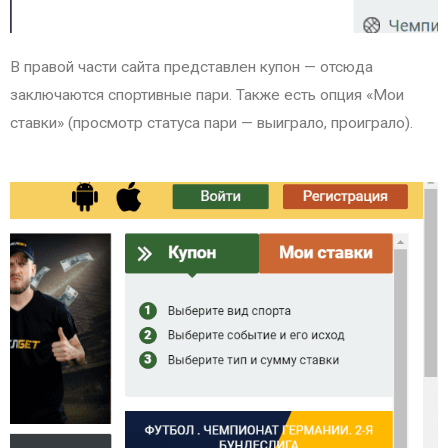
В правой части сайта представлен купон — отсюда
заключаются спортивные пари. Также есть опция «Мои
ставки» (просмотр статуса пари — выиграло, проиграло).