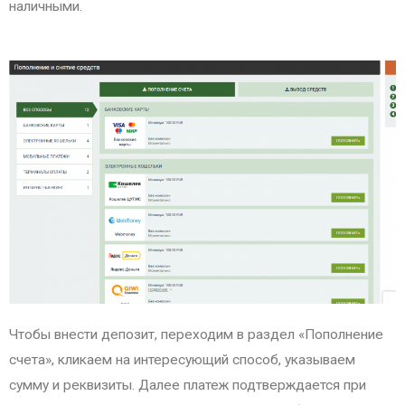
наличными.
Чтобы внести депозит, переходим в раздел «Пополнение
счета», кликаем на интересующий способ, указываем
сумму и реквизиты. Далее платеж подтверждается при