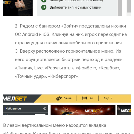
2. Рядом с баннером «Войти» представлены иконки
ОС Android и iOS. Кликнув на них, игрок переходит на
страницу для скачивания мобильного приложения.
3. Вверху расположено горизонтальное меню. Из
него осуществляется быстрый переход в разделы
«Линия», Live, «Результаты», «Фрибет», «Кешбэк»,
«Точный удар», «Киберспорт».
В левом вертикальном меню находится вкладка
«Избранное». В этом блоке представлены все виды спорта,