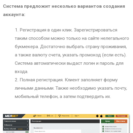
Система предложит несколько вариантов создания
аккаунта:
1. Регистрация в один клик. Зарегистрироваться
таким способом можно только на сайте нелегального
букмекера. Достаточно выбрать страну проживания,
а также валюту счета, указать промокод (если есть).
Система автоматически выдаст логин и пароль для
входа.
2. Полная регистрация. Клиент заполняет форму
личными данными. Также необходимо указать почту,
мобильный телефон, а затем подтвердить их.