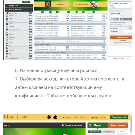
6. На новой страницу изучаем роспись.
7. Выбираем исход, на который хотим поставить, а
затем кликаем на соответствующий ему
коэффициент. Событие добавляется в купон.