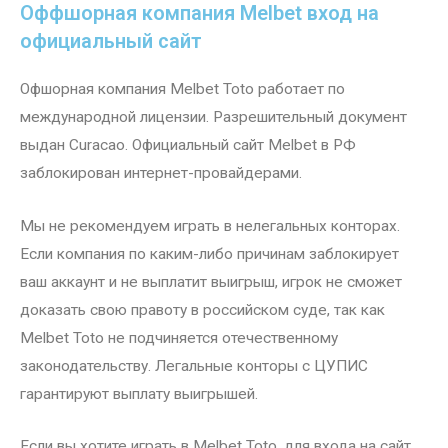
Оффшорная компания Melbet вход на
официальный сайт
Офшорная компания Melbet Toto работает по
международной лицензии. Разрешительный документ
выдан Curacao. Официальный сайт Melbet в РФ
заблокирован интернет-провайдерами.
Мы не рекомендуем играть в нелегальных конторах.
Если компания по каким-либо причинам заблокирует
ваш аккаунт и не выплатит выигрыш, игрок не сможет
доказать свою правоту в российском суде, так как
Melbet Toto не подчиняется отечественному
законодательству. Легальные конторы с ЦУПИС
гарантируют выплату выигрышей.
Если вы хотите играть в Melbet Toto, для входа на сайт