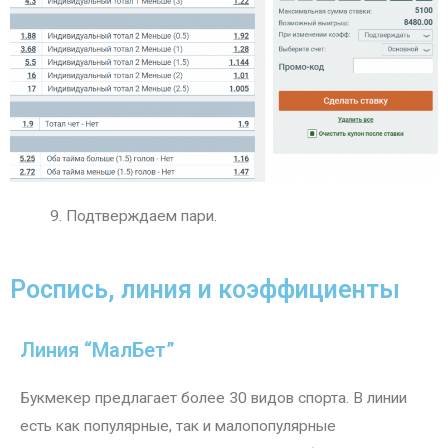
9. Подтверждаем пари.
Роспись, линия и коэффициенты
Линия “МалБет”
Букмекер предлагает более 30 видов спорта. В линии
есть как популярные, так и малопопулярные