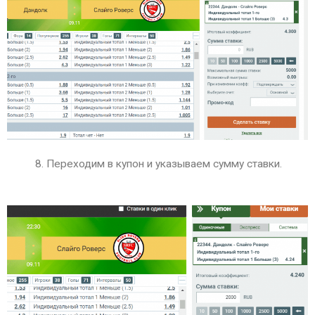
8. Переходим в купон и указываем сумму ставки.