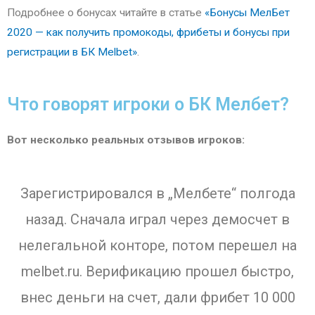
Подробнее о бонусах читайте в статье
«Бонусы МелБет
2020 — как получить промокоды, фрибеты и бонусы при
регистрации в БК Melbet»
.
Что говорят игроки о БК Мелбет?
Вот несколько реальных отзывов игроков:
Зарегистрировался в „Мелбете“ полгода
назад. Сначала играл через демосчет в
нелегальной конторе, потом перешел на
melbet.ru. Верификацию прошел быстро,
внес деньги на счет, дали фрибет 10 000