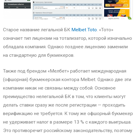
Старое название легальной БК
Melbet Toto
. «Тото»
означает тип лицензии на тотализатор, которой изначально
обладала компания. Однако позднее лицензию заменили
на стандартную для букмекеров.
Также под брендом «Мелбет» работает международная
(офшорная) букмекерская контора Melbet. Однако две эти
компании никак не связаны между собой. Основное
преимущество нелегальной БК в том, что клиенты могут
делать ставки сразу же после регистрации — проходить
верификацию не требуется. К тому же офшорный букмекер
не удерживает налог в размере 13 % с каждого выигрыша.
Это противоречит российскому законодательству, поэтому