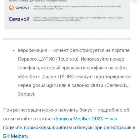
верификация — клиент регистрируется на портале
Первого ЦУПИС (1cupis.ru). Используйте номер
телефона, который привязан к профилю на сайте
«Мелбет». Далее ЦУПИС-аккаунт подтверждается
через gosuslugi.ru или в салонах связи «Связной»,
Contact.
При регистрации можно получить бонус – подробнее об
этом читайте в статье
«Бонусы МелБет 2020 — как
получить промокоды, фрибеты и бонусы при регистрации в
БК Melbet»
.